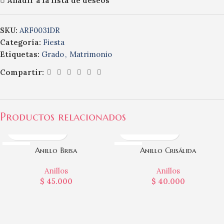
Añadir a la lista de deseos
SKU:
ARF0031DR
Categoría:
Fiesta
Etiquetas:
Grado
,
Matrimonio
Compartir:
Productos relacionados
RODIO
RODIO
Anillo Brisa
Anillo Crisálida
Anillos
Anillos
$
45.000
$
40.000