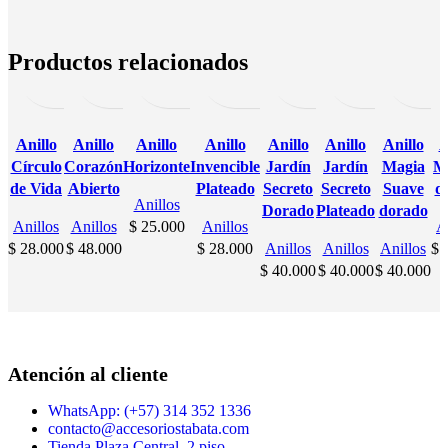
Añadir
Vista
Añadir
Añadir
Vista
Añadir
Añadir
Añadir
Vista
Añadir
Añadir
Añadir
Vista
Añadir
Añadir
Añadir
Añadir
Vista
Añadir
Añadir
Vista
Añadir
Añadir
Añadir
Vist
Añ
al
rápida
al
para
rápida
a la
al
para
rápida
a la
para
al
rápida
a la
para
al
rápida
a la
al
para
rápida
a la
al
para
rápi
a
carrito
carrito
comparar
lista
carrito
comparar
lista
carrito
comparar
lista
comparar
carrito
lista
carrito
comparar
lista
carrito
compara
li
c
Productos relacionados
de
de
de
de
de
deseos
deseos
deseos
deseos
deseos
de
RODIO
RODIO
RODIO
RODIO
RODIO
RODIO
RODIO
Anillo
Anillo
Anillo
Anillo
Anillo
Anillo
Anillo
A
Círculo
Corazón
Horizonte
Invencible
Jardín
Jardín
Magia
M
de Vida
Abierto
Plateado
Secreto
Secreto
Suave
d
Anillos
Dorado
Plateado
dorado
Anillos
Anillos
$
25.000
Anillos
A
$
28.000
$
48.000
$
28.000
Anillos
Anillos
Anillos
$
4
$
40.000
$
40.000
$
40.000
Atención al cliente
WhatsApp: (+57) 314 352 1336
contacto@accesoriostabata.com
Tienda Plaza Central, 2 piso