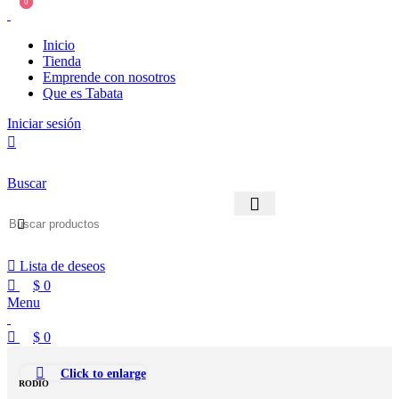
0
0
Inicio
Tienda
Emprende con nosotros
Que es Tabata
Iniciar sesión
Buscar
Lista de deseos
$
0
Menu
$
0
Click to enlarge
RODIO