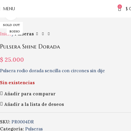
0
MENU
$
Click to enlarge
SOLD OUT
RODIO
Inicio
Pulseras
Pulsera Shine Dorada
$
25.000
Pulsera rodio dorada sencilla con circones sin dije
Sin existencias
Añadir para comparar
Añadir a la lista de deseos
SKU:
PR0004DR
Categoría:
Pulseras