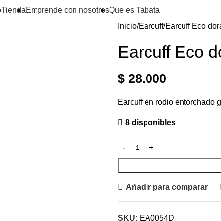
o
Tienda
Emprende con nosotros
Que es Tabata
Inicio
Earcuff
Earcuff Eco do
Earcuff Eco d
$
28.000
Earcuff en rodio entorchado 
8 disponibles
Añadir para comparar
SKU:
EA0054D