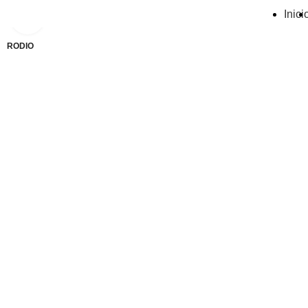
Inici
Click to enlarge
RODIO