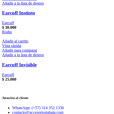
Añadir a la lista de deseos
Earcuff Instinto
Earcuff
$
30.000
Rodio
Añadir al carrito
Vista rápida
Añadir para comparar
Añadir a la lista de deseos
Earcuff Invisible
Earcuff
$
25.000
Atención al cliente
WhatsApp: (+57) 314 352 1336
contacto@accesoriostabata.com