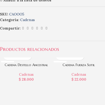
Añadir a la lista de deseos
SKU:
CAOOO5
Categoría:
Cadenas
Compartir:
Productos relacionados
RODIO
RODIO
Cadena Destello Ancestral
Cadena Fuerza Sutil
Cadenas
Cadenas
$
28.000
$
22.000