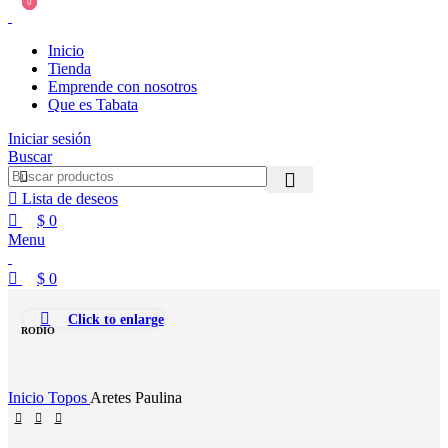
0
0
Inicio
Tienda
Emprende con nosotros
Que es Tabata
Iniciar sesión
Buscar
Lista de deseos
$
0
Menu
$
0
Click to enlarge
RODIO
Inicio
Topos
Aretes Paulina