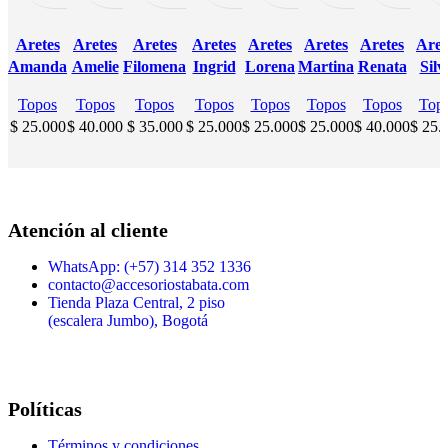
RODIO
RODIO
RODIO
RODIO
RODIO
RODIO
RODIO
ROD
Aretes
Aretes
Aretes
Aretes
Aretes
Aretes
Aretes
Aret
Amanda
Amelie
Filomena
Ingrid
Lorena
Martina
Renata
Silv
Topos
Topos
Topos
Topos
Topos
Topos
Topos
Top
$
25.000
$
40.000
$
35.000
$
25.000
$
25.000
$
25.000
$
40.000
$
25.
Atención al cliente
WhatsApp: (+57) 314 352 1336
contacto@accesoriostabata.com
Tienda Plaza Central, 2 piso
(escalera Jumbo), Bogotá
Políticas
Términos y condiciones