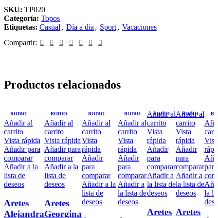
SKU:
TP020
Categoría:
Topos
Etiquetas:
Casual
,
Día a día
,
Sport
,
Vacaciones
Compartir:
Productos relacionados
Añadir al
Añadir al
RODIO
RODIO
RODIO
RODIO
RODIO
RODIO
RO
Añadir al
Añadir al
Añadir al
Añadir al
carrito
carrito
Añad
carrito
carrito
carrito
carrito
Vista
Vista
carr
Vista rápida
Vista rápida
Vista
Vista
rápida
rápida
Vist
Añadir para
Añadir para
rápida
rápida
Añadir
Añadir
rápi
comparar
comparar
Añadir
Añadir
para
para
Aña
Añadir a la
Añadir a la
para
para
comparar
comparar
para
lista de
lista de
comparar
comparar
Añadir a
Añadir a
com
deseos
deseos
Añadir a la
Añadir a
la lista de
la lista de
Añad
lista de
la lista de
deseos
deseos
la li
deseos
deseos
dese
Aretes
Aretes
Aretes
Aretes
Alejandra
Georgina