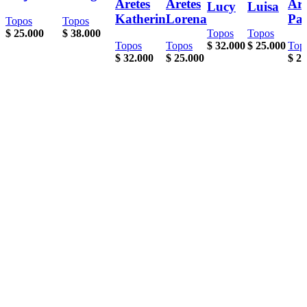
Aretes
Aretes
Are
Lucy
Luisa
Katherin
Lorena
Pau
Topos
Topos
$
25.000
$
38.000
Topos
Topos
Topos
Topos
$
32.000
$
25.000
Top
$
32.000
$
25.000
$
25