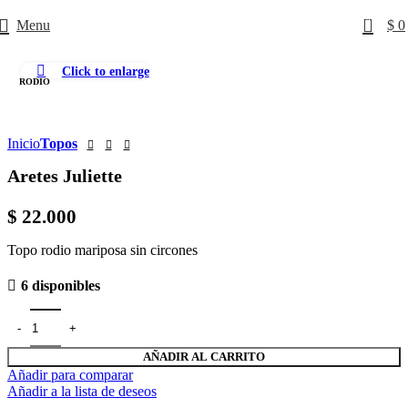
0
Menu
$
0
Click to enlarge
RODIO
Inicio
Topos
Aretes Juliette
$
22.000
Topo rodio mariposa sin circones
6 disponibles
AÑADIR AL CARRITO
Añadir para comparar
Añadir a la lista de deseos