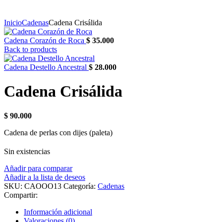
Inicio
Cadenas
Cadena Crisálida
Cadena Corazón de Roca
$
35.000
Back to products
Cadena Destello Ancestral
$
28.000
Cadena Crisálida
$
90.000
Cadena de perlas con dijes (paleta)
Sin existencias
Añadir para comparar
Añadir a la lista de deseos
SKU:
CAOOO13
Categoría:
Cadenas
Compartir:
Información adicional
Valoraciones (0)