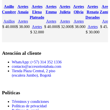
RODIO
RODIO
RODIO
RODIO
RODIO
RODIO
RODIO
SOLD
UT
Anillo
Aretes
Aretes
Aretes
Aretes
Aretes
Aretes
Aret
RODI
Cumbre
Amaia
Elena
Emma
Julieta
Olivia
Renata
Zami
Plateado
Dorados
Anillos
Aretes
Aretes
Aretes
Aretes
Aret
$
40.000
$
38.000
Aretes
$
40.000
$
32.000
$
38.000
Aretes
$
45.0
$
32.000
$
30.000
Atención al cliente
WhatsApp: (+57) 314 352 1336
contacto@accesoriostabata.com
Tienda Plaza Central, 2 piso
(escalera Jumbo), Bogotá
Políticas
Términos y condiciones
Políticas de privacidad