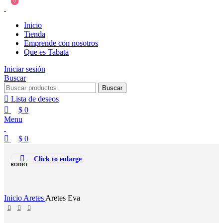
0
0
Inicio
Tienda
Emprende con nosotros
Que es Tabata
Iniciar sesión
Buscar
Buscar
Lista de deseos
$
0
Menu
$
0
Click to enlarge
RODIO
Inicio
Aretes
Aretes Eva